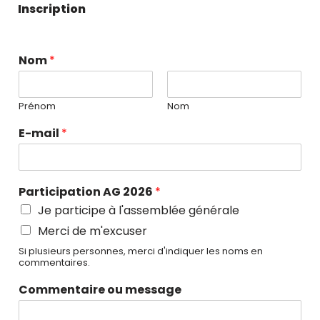
Inscription
*
Nom
*
o
u
o
Prénom
Nom
u
E-mail
*
Participation AG 2026
*
Je participe à l'assemblée générale
Merci de m'excuser
Si plusieurs personnes, merci d'indiquer les noms en
commentaires.
Commentaire ou message