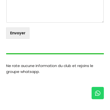
Envoyer
A
lt
e
r
n
Ne rate aucune information du club et rejoins le
a
groupe whatsapp.
ti
v
e
: